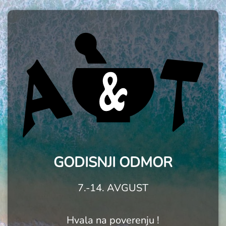
GODISNJI ODMOR
7.-14. AVGUST
Hvala na poverenju !