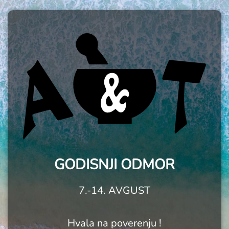
GODISNJI ODMOR
7.-14. AVGUST
Hvala na poverenju !