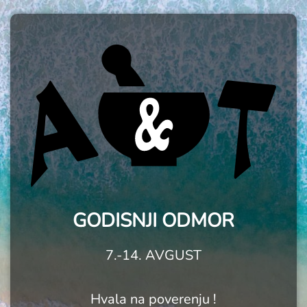
GODISNJI ODMOR
7.-14. AVGUST
Hvala na poverenju !