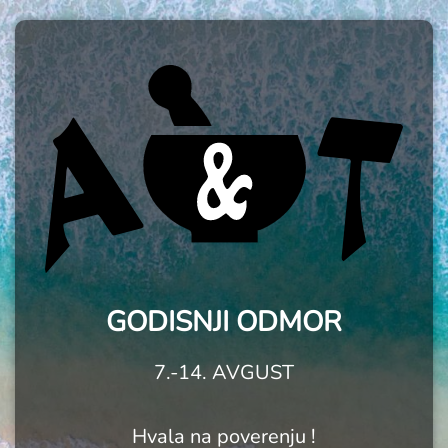
GODISNJI ODMOR
7.-14. AVGUST
Hvala na poverenju !