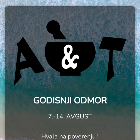
GODISNJI ODMOR
7.-14. AVGUST
Hvala na poverenju !