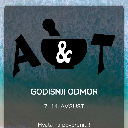
GODISNJI ODMOR
7.-14. AVGUST
Hvala na poverenju !