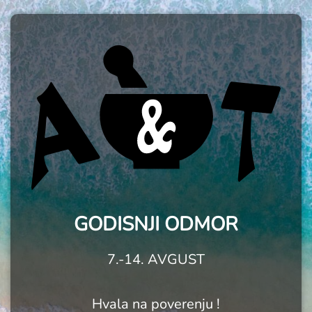
GODISNJI ODMOR
7.-14. AVGUST
Hvala na poverenju !