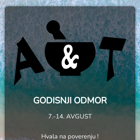
GODISNJI ODMOR
7.-14. AVGUST
Hvala na poverenju !