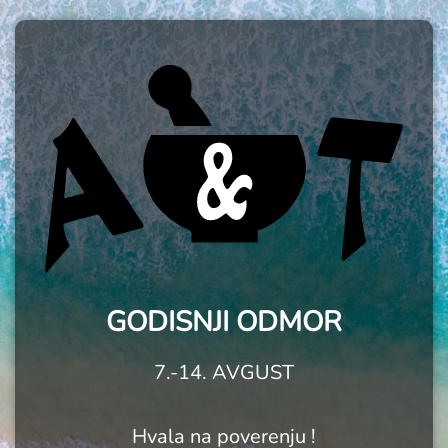
GODISNJI ODMOR
7.-14. AVGUST
Hvala na poverenju !