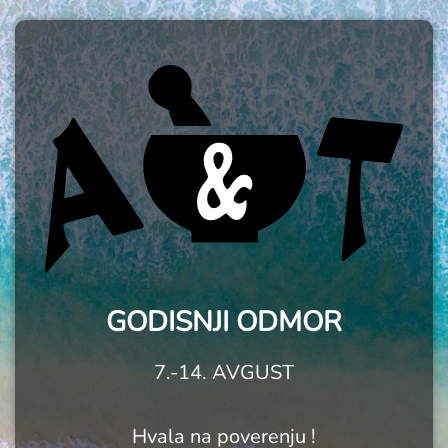
GODISNJI ODMOR
7.-14. AVGUST
Hvala na poverenju !