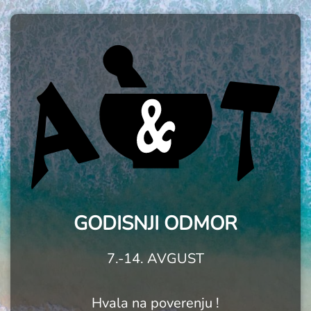
GODISNJI ODMOR
7.-14. AVGUST
Hvala na poverenju !