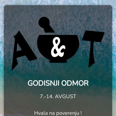
GODISNJI ODMOR
7.-14. AVGUST
Hvala na poverenju !