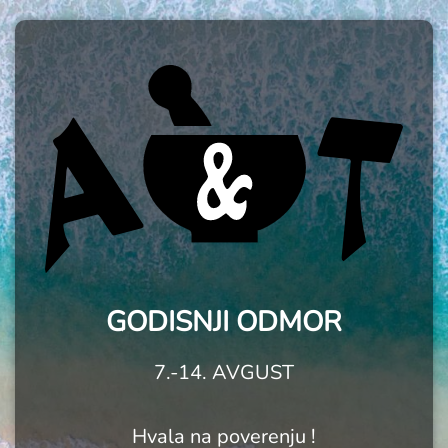
GODISNJI ODMOR
7.-14. AVGUST
Hvala na poverenju !