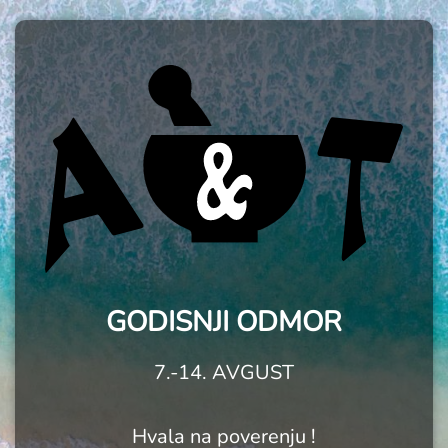
GODISNJI ODMOR
7.-14. AVGUST
Hvala na poverenju !