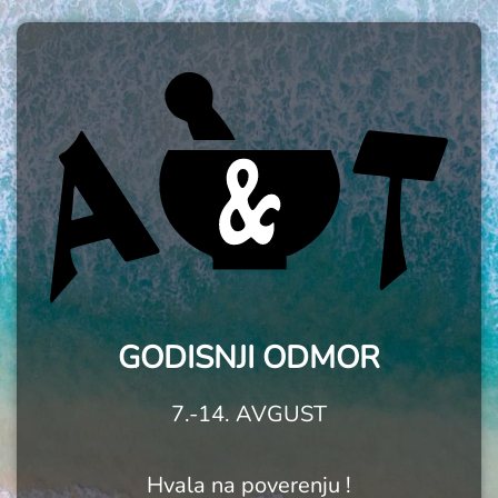
GODISNJI ODMOR
7.-14. AVGUST
Hvala na poverenju !