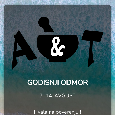
GODISNJI ODMOR
7.-14. AVGUST
Hvala na poverenju !