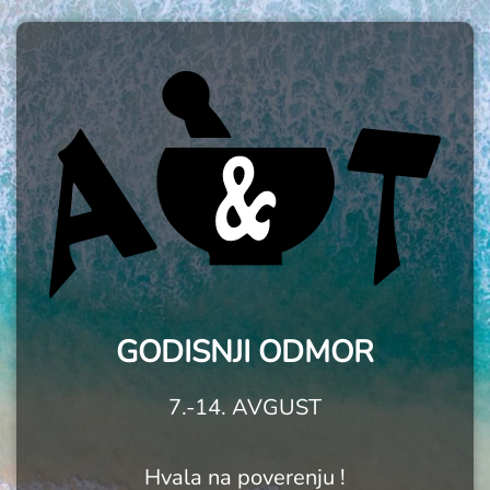
GODISNJI ODMOR
7.-14. AVGUST
Hvala na poverenju !