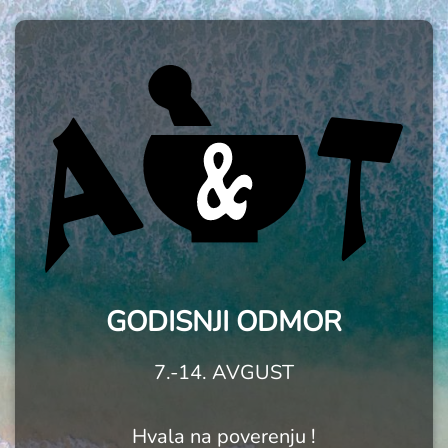
GODISNJI ODMOR
7.-14. AVGUST
Hvala na poverenju !