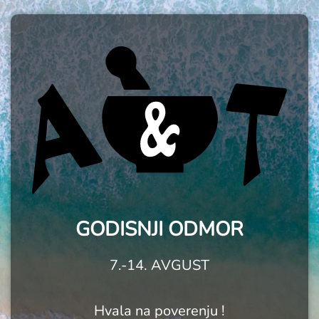
GODISNJI ODMOR
7.-14. AVGUST
Hvala na poverenju !