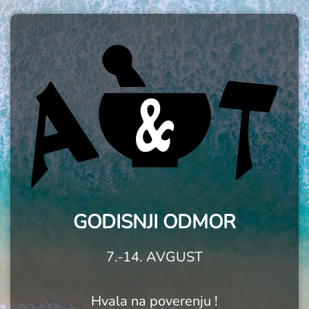
GODISNJI ODMOR
7.-14. AVGUST
Hvala na poverenju !