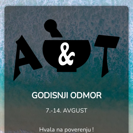
GODISNJI ODMOR
7.-14. AVGUST
Hvala na poverenju !