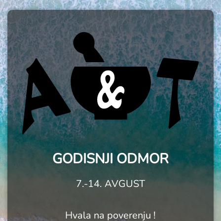
GODISNJI ODMOR
7.-14. AVGUST
Hvala na poverenju !