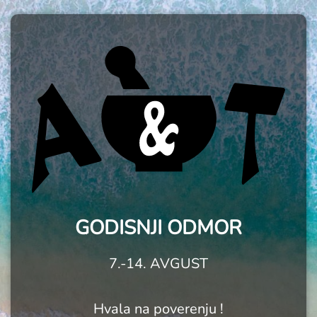
GODISNJI ODMOR
7.-14. AVGUST
Hvala na poverenju !