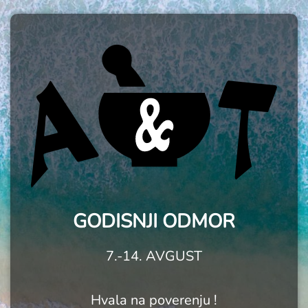
GODISNJI ODMOR
7.-14. AVGUST
Hvala na poverenju !