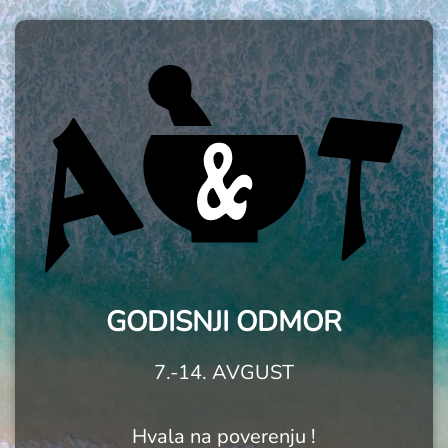
GODISNJI ODMOR
7.-14. AVGUST
Hvala na poverenju !