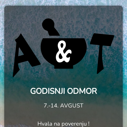
GODISNJI ODMOR
7.-14. AVGUST
Hvala na poverenju !