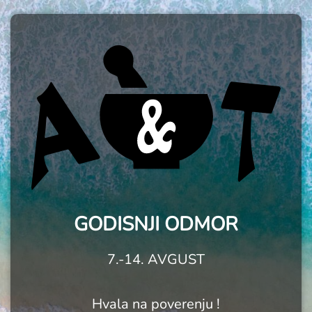
GODISNJI ODMOR
7.-14. AVGUST
Hvala na poverenju !