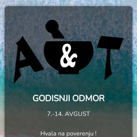
GODISNJI ODMOR
7.-14. AVGUST
Hvala na poverenju !