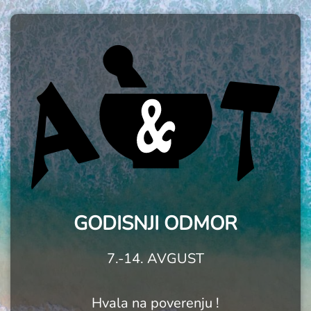
GODISNJI ODMOR
7.-14. AVGUST
Hvala na poverenju !