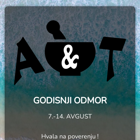
GODISNJI ODMOR
7.-14. AVGUST
Hvala na poverenju !