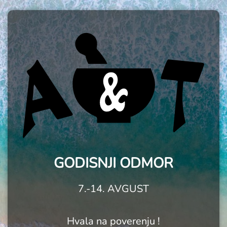
GODISNJI ODMOR
7.-14. AVGUST
Hvala na poverenju !