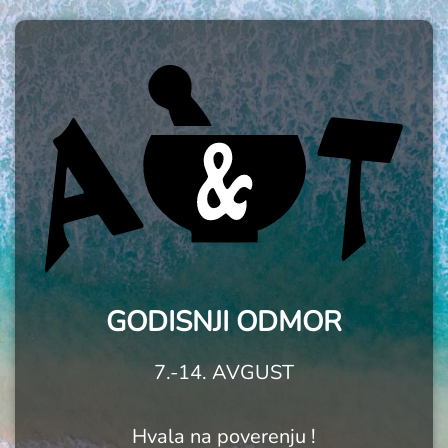
GODISNJI ODMOR
7.-14. AVGUST
Hvala na poverenju !