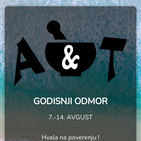
GODISNJI ODMOR
7.-14. AVGUST
Hvala na poverenju !