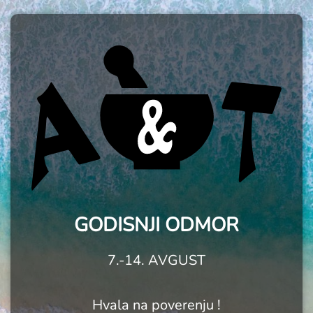
GODISNJI ODMOR
7.-14. AVGUST
Hvala na poverenju !