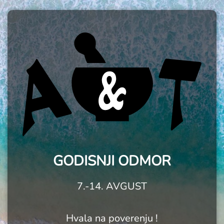
GODISNJI ODMOR
7.-14. AVGUST
Hvala na poverenju !