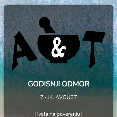
GODISNJI ODMOR
7.-14. AVGUST
Hvala na poverenju !