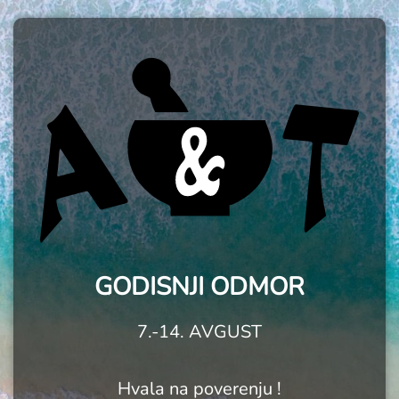
GODISNJI ODMOR
7.-14. AVGUST
Hvala na poverenju !