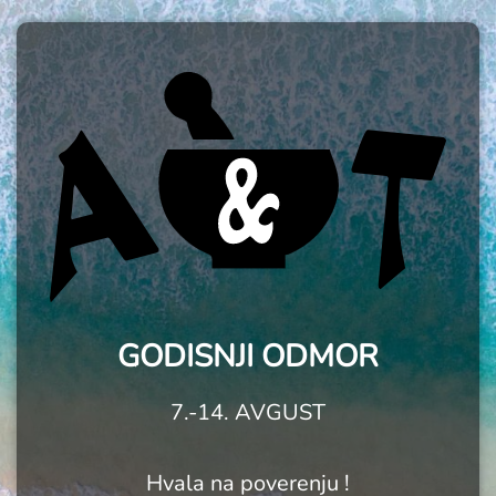
GODISNJI ODMOR
7.-14. AVGUST
Hvala na poverenju !