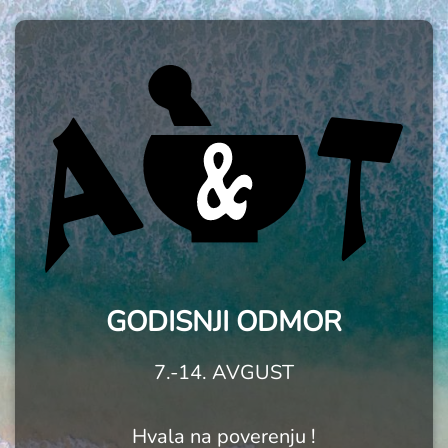
GODISNJI ODMOR
7.-14. AVGUST
Hvala na poverenju !