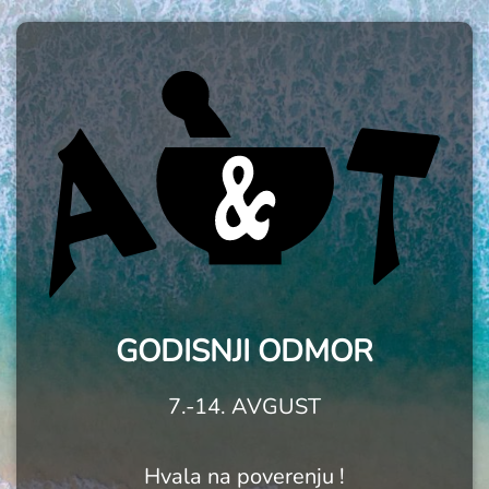
GODISNJI ODMOR
7.-14. AVGUST
Hvala na poverenju !