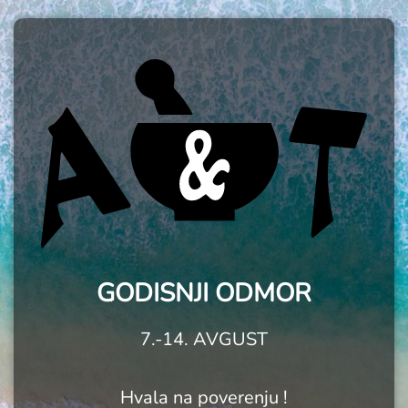
GODISNJI ODMOR
7.-14. AVGUST
Hvala na poverenju !