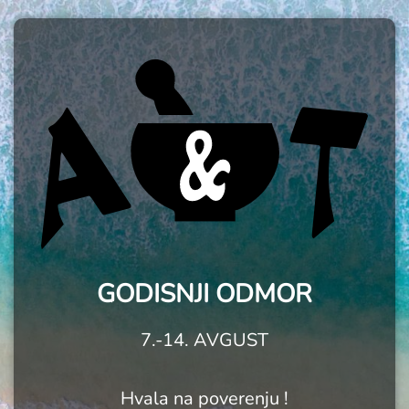
GODISNJI ODMOR
7.-14. AVGUST
Hvala na poverenju !