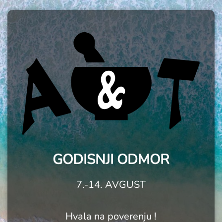
GODISNJI ODMOR
7.-14. AVGUST
Hvala na poverenju !