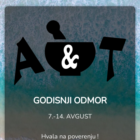
GODISNJI ODMOR
7.-14. AVGUST
Hvala na poverenju !