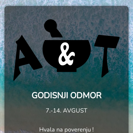
GODISNJI ODMOR
7.-14. AVGUST
Hvala na poverenju !