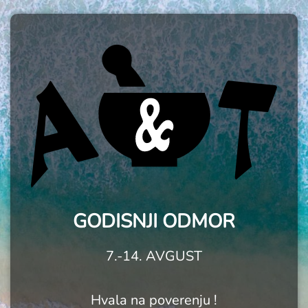
GODISNJI ODMOR
7.-14. AVGUST
Hvala na poverenju !