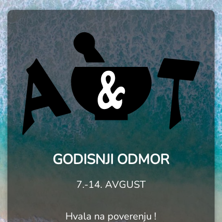
GODISNJI ODMOR
7.-14. AVGUST
Hvala na poverenju !