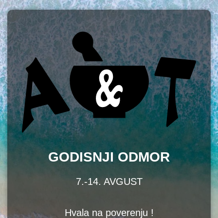
GODISNJI ODMOR
7.-14. AVGUST
Hvala na poverenju !