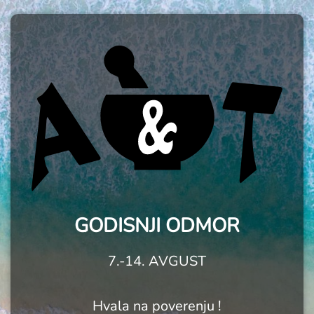
GODISNJI ODMOR
7.-14. AVGUST
Hvala na poverenju !