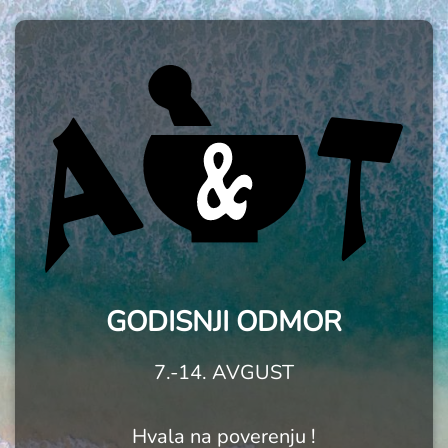
GODISNJI ODMOR
7.-14. AVGUST
Hvala na poverenju !